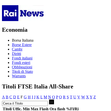
Economia
Borsa Italiana
Borse Estere
Cambi
Diritti
Fondi italiani
Fondi esteri
Obbligazioni
Titoli di Stato
Warrants
Titoli FTSE Italia All-Share
A
B
C
D
E
F
G
H
I
J
K
L
M
N
O
P
Q
R
S
T
U
V
W
X
Y
Z
Titoli
Uffic.
Min
Max
Flash
Ora flash
%Fl/Ri