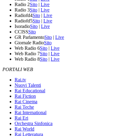
Radio 2
Sito
|
Live
Radio 3
Sito
|
Live
Radiofd4
Sito
|
Live
Radiofd5
Sito
|
Live
Isoradio
Sito
|
Live
CCISS
Sito
GR Parlamento
Sito
|
Live
Giornale Radio
Sito
Web Radio 6
Sito
|
Live
Web Radio 7
Sito
|
Live
Web Radio 8
Sito
|
Live
PORTALI WEB
Rai.tv
Nuovi Talenti
Rai Educational
Rai Fiction
Rai Cinema
Rai Teche
Rai International
Rai Eri
Orchestra Sinfonica
Rai World
Rai Letteratura