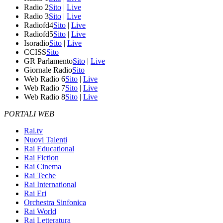
Radio 2
Sito
|
Live
Radio 3
Sito
|
Live
Radiofd4
Sito
|
Live
Radiofd5
Sito
|
Live
Isoradio
Sito
|
Live
CCISS
Sito
GR Parlamento
Sito
|
Live
Giornale Radio
Sito
Web Radio 6
Sito
|
Live
Web Radio 7
Sito
|
Live
Web Radio 8
Sito
|
Live
PORTALI WEB
Rai.tv
Nuovi Talenti
Rai Educational
Rai Fiction
Rai Cinema
Rai Teche
Rai International
Rai Eri
Orchestra Sinfonica
Rai World
Rai Letteratura