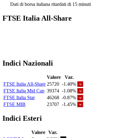
Dati di borsa italiana ritardati di 15 minuti
FTSE Italia All-Share
Indici Nazionali
Valore
Var.
FTSE Italia All-Share
25720
-1.40%
FTSE Italia Mid Cap
39374
-1.08%
FTSE Italia Star
46268
-0.87%
FTSE MIB
23707
-1.45%
Indici Esteri
Valore
Var.