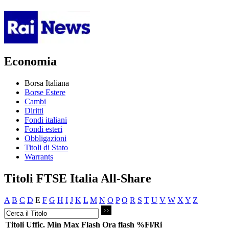
Economia
Borsa Italiana
Borse Estere
Cambi
Diritti
Fondi italiani
Fondi esteri
Obbligazioni
Titoli di Stato
Warrants
Titoli FTSE Italia All-Share
A
B
C
D
E
F
G
H
I
J
K
L
M
N
O
P
Q
R
S
T
U
V
W
X
Y
Z
Titoli
Uffic.
Min
Max
Flash
Ora flash
%Fl/Ri