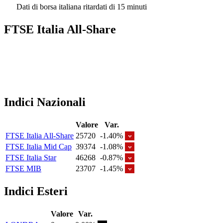
Dati di borsa italiana ritardati di 15 minuti
FTSE Italia All-Share
Indici Nazionali
Valore
Var.
FTSE Italia All-Share
25720
-1.40%
FTSE Italia Mid Cap
39374
-1.08%
FTSE Italia Star
46268
-0.87%
FTSE MIB
23707
-1.45%
Indici Esteri
Valore
Var.