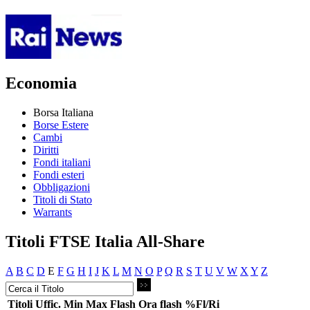
Economia
Borsa Italiana
Borse Estere
Cambi
Diritti
Fondi italiani
Fondi esteri
Obbligazioni
Titoli di Stato
Warrants
Titoli FTSE Italia All-Share
A
B
C
D
E
F
G
H
I
J
K
L
M
N
O
P
Q
R
S
T
U
V
W
X
Y
Z
Titoli
Uffic.
Min
Max
Flash
Ora flash
%Fl/Ri