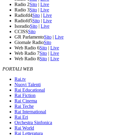
Radio 2
Sito
|
Live
Radio 3
Sito
|
Live
Radiofd4
Sito
|
Live
Radiofd5
Sito
|
Live
Isoradio
Sito
|
Live
CCISS
Sito
GR Parlamento
Sito
|
Live
Giornale Radio
Sito
Web Radio 6
Sito
|
Live
Web Radio 7
Sito
|
Live
Web Radio 8
Sito
|
Live
PORTALI WEB
Rai.tv
Nuovi Talenti
Rai Educational
Rai Fiction
Rai Cinema
Rai Teche
Rai International
Rai Eri
Orchestra Sinfonica
Rai World
Rai Letteratura