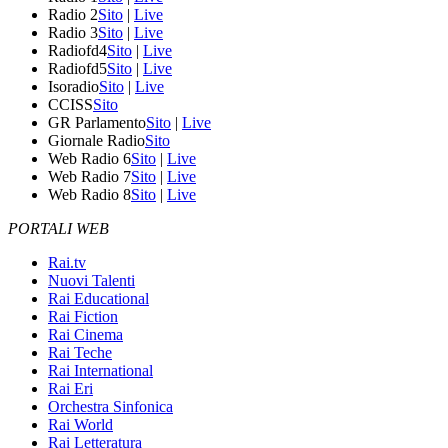
Radio 2
Sito
|
Live
Radio 3
Sito
|
Live
Radiofd4
Sito
|
Live
Radiofd5
Sito
|
Live
Isoradio
Sito
|
Live
CCISS
Sito
GR Parlamento
Sito
|
Live
Giornale Radio
Sito
Web Radio 6
Sito
|
Live
Web Radio 7
Sito
|
Live
Web Radio 8
Sito
|
Live
PORTALI WEB
Rai.tv
Nuovi Talenti
Rai Educational
Rai Fiction
Rai Cinema
Rai Teche
Rai International
Rai Eri
Orchestra Sinfonica
Rai World
Rai Letteratura