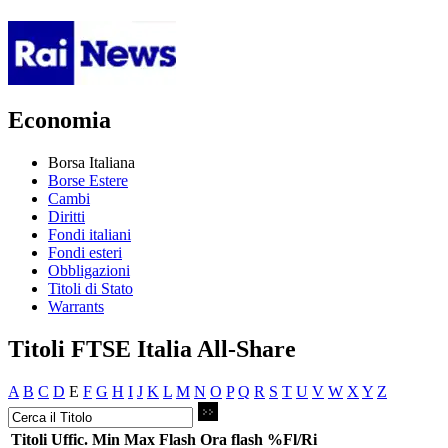
Economia
Borsa Italiana
Borse Estere
Cambi
Diritti
Fondi italiani
Fondi esteri
Obbligazioni
Titoli di Stato
Warrants
Titoli FTSE Italia All-Share
A
B
C
D
E
F
G
H
I
J
K
L
M
N
O
P
Q
R
S
T
U
V
W
X
Y
Z
Titoli
Uffic.
Min
Max
Flash
Ora flash
%Fl/Ri