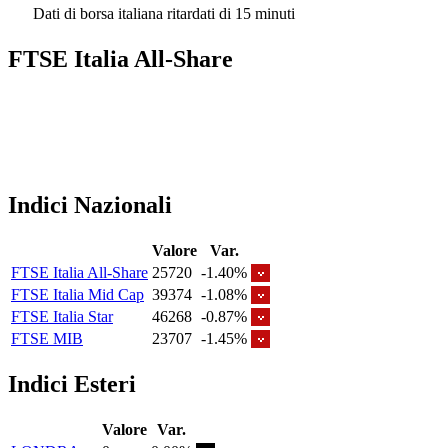
Dati di borsa italiana ritardati di 15 minuti
FTSE Italia All-Share
Indici Nazionali
Valore
Var.
FTSE Italia All-Share
25720
-1.40%
FTSE Italia Mid Cap
39374
-1.08%
FTSE Italia Star
46268
-0.87%
FTSE MIB
23707
-1.45%
Indici Esteri
Valore
Var.