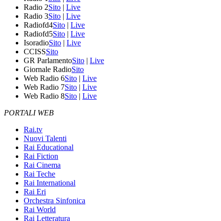
Radio 2
Sito
|
Live
Radio 3
Sito
|
Live
Radiofd4
Sito
|
Live
Radiofd5
Sito
|
Live
Isoradio
Sito
|
Live
CCISS
Sito
GR Parlamento
Sito
|
Live
Giornale Radio
Sito
Web Radio 6
Sito
|
Live
Web Radio 7
Sito
|
Live
Web Radio 8
Sito
|
Live
PORTALI WEB
Rai.tv
Nuovi Talenti
Rai Educational
Rai Fiction
Rai Cinema
Rai Teche
Rai International
Rai Eri
Orchestra Sinfonica
Rai World
Rai Letteratura