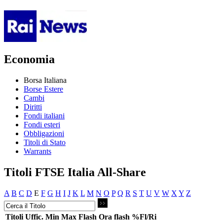
Economia
Borsa Italiana
Borse Estere
Cambi
Diritti
Fondi italiani
Fondi esteri
Obbligazioni
Titoli di Stato
Warrants
Titoli FTSE Italia All-Share
A
B
C
D
E
F
G
H
I
J
K
L
M
N
O
P
Q
R
S
T
U
V
W
X
Y
Z
Titoli
Uffic.
Min
Max
Flash
Ora flash
%Fl/Ri