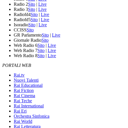
Radio 2
Sito
|
Live
Radio 3
Sito
|
Live
Radiofd4
Sito
|
Live
Radiofd5
Sito
|
Live
Isoradio
Sito
|
Live
CCISS
Sito
GR Parlamento
Sito
|
Live
Giornale Radio
Sito
Web Radio 6
Sito
|
Live
Web Radio 7
Sito
|
Live
Web Radio 8
Sito
|
Live
PORTALI WEB
Rai.tv
Nuovi Talenti
Rai Educational
Rai Fiction
Rai Cinema
Rai Teche
Rai International
Rai Eri
Orchestra Sinfonica
Rai World
Rai Letteratura