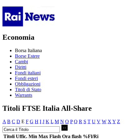
Economia
Borsa Italiana
Borse Estere
Cambi
Diritti
Fondi italiani
Fondi esteri
Obbligazioni
Titoli di Stato
Warrants
Titoli FTSE Italia All-Share
A
B
C
D
E
F
G
H
I
J
K
L
M
N
O
P
Q
R
S
T
U
V
W
X
Y
Z
Titoli
Uffic.
Min
Max
Flash
Ora flash
%Fl/Ri