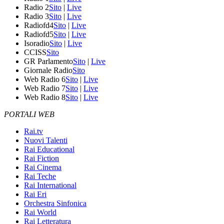
Radio 2
Sito
|
Live
Radio 3
Sito
|
Live
Radiofd4
Sito
|
Live
Radiofd5
Sito
|
Live
Isoradio
Sito
|
Live
CCISS
Sito
GR Parlamento
Sito
|
Live
Giornale Radio
Sito
Web Radio 6
Sito
|
Live
Web Radio 7
Sito
|
Live
Web Radio 8
Sito
|
Live
PORTALI WEB
Rai.tv
Nuovi Talenti
Rai Educational
Rai Fiction
Rai Cinema
Rai Teche
Rai International
Rai Eri
Orchestra Sinfonica
Rai World
Rai Letteratura