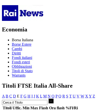
Economia
Borsa Italiana
Borse Estere
Cambi
Diritti
Fondi italiani
Fondi esteri
Obbligazioni
Titoli di Stato
Warrants
Titoli FTSE Italia All-Share
A
B
C
D
E
F
G
H
I
J
K
L
M
N
O
P
Q
R
S
T
U
V
W
X
Y
Z
Titoli
Uffic.
Min
Max
Flash
Ora flash
%Fl/Ri