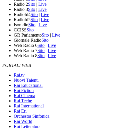
Radio 2
Sito
|
Live
Radio 3
Sito
|
Live
Radiofd4
Sito
|
Live
Radiofd5
Sito
|
Live
Isoradio
Sito
|
Live
CCISS
Sito
GR Parlamento
Sito
|
Live
Giornale Radio
Sito
Web Radio 6
Sito
|
Live
Web Radio 7
Sito
|
Live
Web Radio 8
Sito
|
Live
PORTALI WEB
Rai.tv
Nuovi Talenti
Rai Educational
Rai Fiction
Rai Cinema
Rai Teche
Rai International
Rai Eri
Orchestra Sinfonica
Rai World
Rai Letteratura