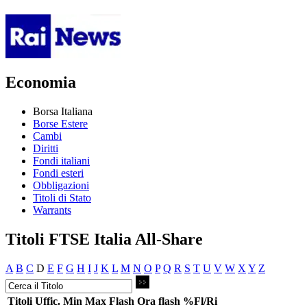
Economia
Borsa Italiana
Borse Estere
Cambi
Diritti
Fondi italiani
Fondi esteri
Obbligazioni
Titoli di Stato
Warrants
Titoli FTSE Italia All-Share
A
B
C
D
E
F
G
H
I
J
K
L
M
N
O
P
Q
R
S
T
U
V
W
X
Y
Z
Titoli
Uffic.
Min
Max
Flash
Ora flash
%Fl/Ri