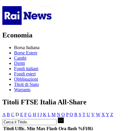
Economia
Borsa Italiana
Borse Estere
Cambi
Diritti
Fondi italiani
Fondi esteri
Obbligazioni
Titoli di Stato
Warrants
Titoli FTSE Italia All-Share
A
B
C
D
E
F
G
H
I
J
K
L
M
N
O
P
Q
R
S
T
U
V
W
X
Y
Z
Titoli
Uffic.
Min
Max
Flash
Ora flash
%Fl/Ri