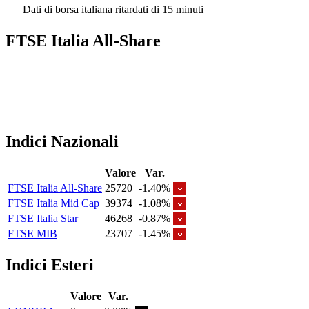
Dati di borsa italiana ritardati di 15 minuti
FTSE Italia All-Share
Indici Nazionali
Valore
Var.
FTSE Italia All-Share
25720
-1.40%
FTSE Italia Mid Cap
39374
-1.08%
FTSE Italia Star
46268
-0.87%
FTSE MIB
23707
-1.45%
Indici Esteri
Valore
Var.