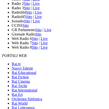
Radio 2
Sito
|
Live
Radio 3
Sito
|
Live
Radiofd4
Sito
|
Live
Radiofd5
Sito
|
Live
Isoradio
Sito
|
Live
CCISS
Sito
GR Parlamento
Sito
|
Live
Giornale Radio
Sito
Web Radio 6
Sito
|
Live
Web Radio 7
Sito
|
Live
Web Radio 8
Sito
|
Live
PORTALI WEB
Rai.tv
Nuovi Talenti
Rai Educational
Rai Fiction
Rai Cinema
Rai Teche
Rai International
Rai Eri
Orchestra Sinfonica
Rai World
Rai Letteratura