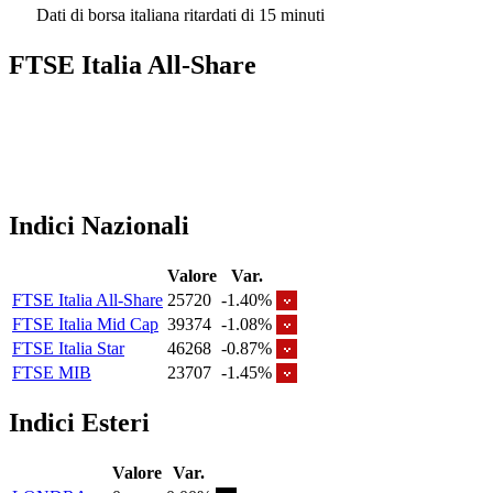
Dati di borsa italiana ritardati di 15 minuti
FTSE Italia All-Share
Indici Nazionali
Valore
Var.
FTSE Italia All-Share
25720
-1.40%
FTSE Italia Mid Cap
39374
-1.08%
FTSE Italia Star
46268
-0.87%
FTSE MIB
23707
-1.45%
Indici Esteri
Valore
Var.