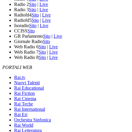
Radio 2
Sito
|
Live
Radio 3
Sito
|
Live
Radiofd4
Sito
|
Live
Radiofd5
Sito
|
Live
Isoradio
Sito
|
Live
CCISS
Sito
GR Parlamento
Sito
|
Live
Giornale Radio
Sito
Web Radio 6
Sito
|
Live
Web Radio 7
Sito
|
Live
Web Radio 8
Sito
|
Live
PORTALI WEB
Rai.tv
Nuovi Talenti
Rai Educational
Rai Fiction
Rai Cinema
Rai Teche
Rai International
Rai Eri
Orchestra Sinfonica
Rai World
Rai Letteratura