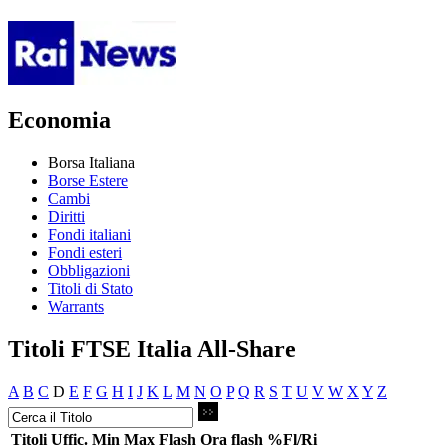
Economia
Borsa Italiana
Borse Estere
Cambi
Diritti
Fondi italiani
Fondi esteri
Obbligazioni
Titoli di Stato
Warrants
Titoli FTSE Italia All-Share
A
B
C
D
E
F
G
H
I
J
K
L
M
N
O
P
Q
R
S
T
U
V
W
X
Y
Z
Titoli
Uffic.
Min
Max
Flash
Ora flash
%Fl/Ri