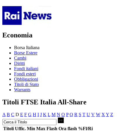
Economia
Borsa Italiana
Borse Estere
Cambi
Diritti
Fondi italiani
Fondi esteri
Obbligazioni
Titoli di Stato
Warrants
Titoli FTSE Italia All-Share
A
B
C
D
E
F
G
H
I
J
K
L
M
N
O
P
Q
R
S
T
U
V
W
X
Y
Z
Titoli
Uffic.
Min
Max
Flash
Ora flash
%Fl/Ri