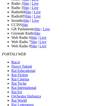
Radio 2
Sito
|
Live
Radio 3
Sito
|
Live
Radiofd4
Sito
|
Live
Radiofd5
Sito
|
Live
Isoradio
Sito
|
Live
CCISS
Sito
GR Parlamento
Sito
|
Live
Giornale Radio
Sito
Web Radio 6
Sito
|
Live
Web Radio 7
Sito
|
Live
Web Radio 8
Sito
|
Live
PORTALI WEB
Rai.tv
Nuovi Talenti
Rai Educational
Rai Fiction
Rai Cinema
Rai Teche
Rai International
Rai Eri
Orchestra Sinfonica
Rai World
Rai Letteratura