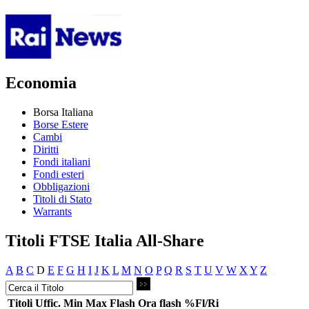
Economia
Borsa Italiana
Borse Estere
Cambi
Diritti
Fondi italiani
Fondi esteri
Obbligazioni
Titoli di Stato
Warrants
Titoli FTSE Italia All-Share
A
B
C
D
E
F
G
H
I
J
K
L
M
N
O
P
Q
R
S
T
U
V
W
X
Y
Z
Titoli
Uffic.
Min
Max
Flash
Ora flash
%Fl/Ri