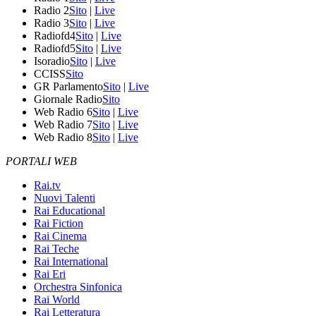
Radio 2
Sito
|
Live
Radio 3
Sito
|
Live
Radiofd4
Sito
|
Live
Radiofd5
Sito
|
Live
Isoradio
Sito
|
Live
CCISS
Sito
GR Parlamento
Sito
|
Live
Giornale Radio
Sito
Web Radio 6
Sito
|
Live
Web Radio 7
Sito
|
Live
Web Radio 8
Sito
|
Live
PORTALI WEB
Rai.tv
Nuovi Talenti
Rai Educational
Rai Fiction
Rai Cinema
Rai Teche
Rai International
Rai Eri
Orchestra Sinfonica
Rai World
Rai Letteratura