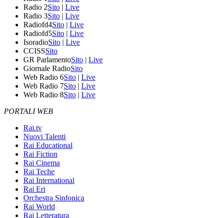
Radio 2
Sito
|
Live
Radio 3
Sito
|
Live
Radiofd4
Sito
|
Live
Radiofd5
Sito
|
Live
Isoradio
Sito
|
Live
CCISS
Sito
GR Parlamento
Sito
|
Live
Giornale Radio
Sito
Web Radio 6
Sito
|
Live
Web Radio 7
Sito
|
Live
Web Radio 8
Sito
|
Live
PORTALI WEB
Rai.tv
Nuovi Talenti
Rai Educational
Rai Fiction
Rai Cinema
Rai Teche
Rai International
Rai Eri
Orchestra Sinfonica
Rai World
Rai Letteratura