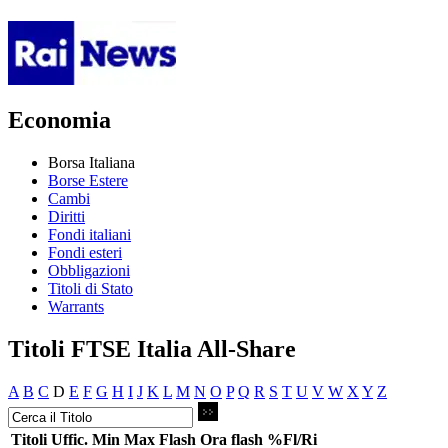
Economia
Borsa Italiana
Borse Estere
Cambi
Diritti
Fondi italiani
Fondi esteri
Obbligazioni
Titoli di Stato
Warrants
Titoli FTSE Italia All-Share
A
B
C
D
E
F
G
H
I
J
K
L
M
N
O
P
Q
R
S
T
U
V
W
X
Y
Z
Titoli
Uffic.
Min
Max
Flash
Ora flash
%Fl/Ri