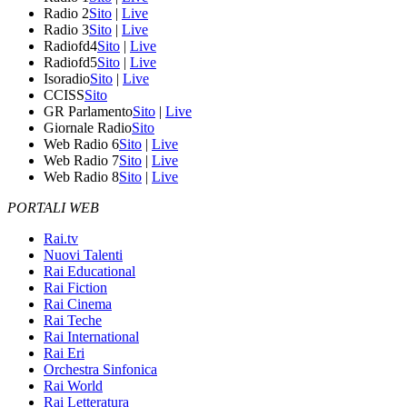
Radio 2
Sito
|
Live
Radio 3
Sito
|
Live
Radiofd4
Sito
|
Live
Radiofd5
Sito
|
Live
Isoradio
Sito
|
Live
CCISS
Sito
GR Parlamento
Sito
|
Live
Giornale Radio
Sito
Web Radio 6
Sito
|
Live
Web Radio 7
Sito
|
Live
Web Radio 8
Sito
|
Live
PORTALI WEB
Rai.tv
Nuovi Talenti
Rai Educational
Rai Fiction
Rai Cinema
Rai Teche
Rai International
Rai Eri
Orchestra Sinfonica
Rai World
Rai Letteratura