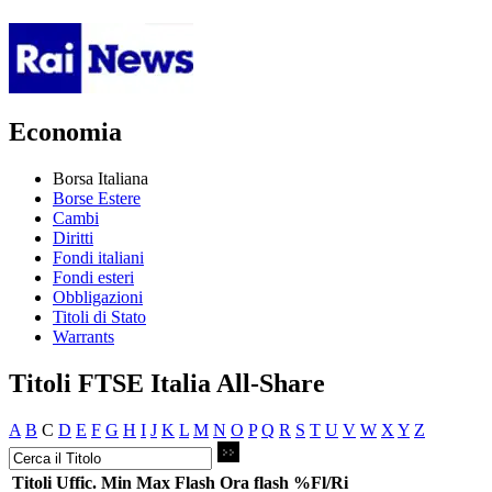
Economia
Borsa Italiana
Borse Estere
Cambi
Diritti
Fondi italiani
Fondi esteri
Obbligazioni
Titoli di Stato
Warrants
Titoli FTSE Italia All-Share
A
B
C
D
E
F
G
H
I
J
K
L
M
N
O
P
Q
R
S
T
U
V
W
X
Y
Z
Titoli
Uffic.
Min
Max
Flash
Ora flash
%Fl/Ri