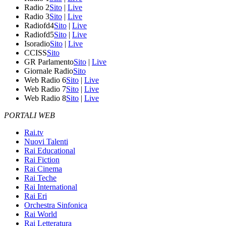
Radio 2
Sito
|
Live
Radio 3
Sito
|
Live
Radiofd4
Sito
|
Live
Radiofd5
Sito
|
Live
Isoradio
Sito
|
Live
CCISS
Sito
GR Parlamento
Sito
|
Live
Giornale Radio
Sito
Web Radio 6
Sito
|
Live
Web Radio 7
Sito
|
Live
Web Radio 8
Sito
|
Live
PORTALI WEB
Rai.tv
Nuovi Talenti
Rai Educational
Rai Fiction
Rai Cinema
Rai Teche
Rai International
Rai Eri
Orchestra Sinfonica
Rai World
Rai Letteratura