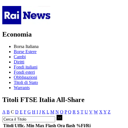
Economia
Borsa Italiana
Borse Estere
Cambi
Diritti
Fondi italiani
Fondi esteri
Obbligazioni
Titoli di Stato
Warrants
Titoli FTSE Italia All-Share
A
B
C
D
E
F
G
H
I
J
K
L
M
N
O
P
Q
R
S
T
U
V
W
X
Y
Z
Titoli
Uffic.
Min
Max
Flash
Ora flash
%Fl/Ri