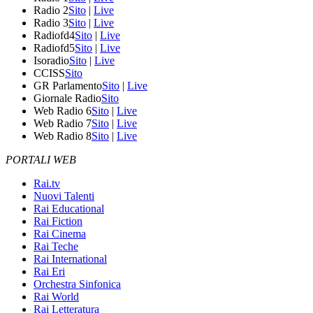
Radio 2
Sito
|
Live
Radio 3
Sito
|
Live
Radiofd4
Sito
|
Live
Radiofd5
Sito
|
Live
Isoradio
Sito
|
Live
CCISS
Sito
GR Parlamento
Sito
|
Live
Giornale Radio
Sito
Web Radio 6
Sito
|
Live
Web Radio 7
Sito
|
Live
Web Radio 8
Sito
|
Live
PORTALI WEB
Rai.tv
Nuovi Talenti
Rai Educational
Rai Fiction
Rai Cinema
Rai Teche
Rai International
Rai Eri
Orchestra Sinfonica
Rai World
Rai Letteratura