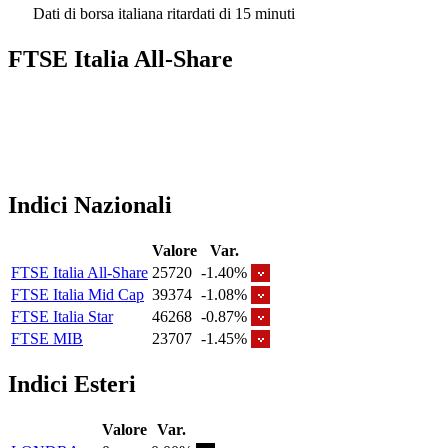
Dati di borsa italiana ritardati di 15 minuti
FTSE Italia All-Share
Indici Nazionali
Valore
Var.
FTSE Italia All-Share
25720
-1.40%
FTSE Italia Mid Cap
39374
-1.08%
FTSE Italia Star
46268
-0.87%
FTSE MIB
23707
-1.45%
Indici Esteri
Valore
Var.