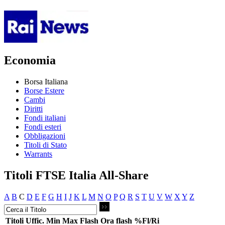
Economia
Borsa Italiana
Borse Estere
Cambi
Diritti
Fondi italiani
Fondi esteri
Obbligazioni
Titoli di Stato
Warrants
Titoli FTSE Italia All-Share
A
B
C
D
E
F
G
H
I
J
K
L
M
N
O
P
Q
R
S
T
U
V
W
X
Y
Z
Titoli
Uffic.
Min
Max
Flash
Ora flash
%Fl/Ri