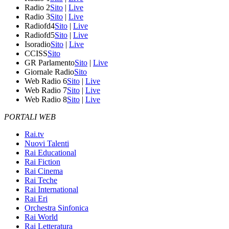
Radio 2
Sito
|
Live
Radio 3
Sito
|
Live
Radiofd4
Sito
|
Live
Radiofd5
Sito
|
Live
Isoradio
Sito
|
Live
CCISS
Sito
GR Parlamento
Sito
|
Live
Giornale Radio
Sito
Web Radio 6
Sito
|
Live
Web Radio 7
Sito
|
Live
Web Radio 8
Sito
|
Live
PORTALI WEB
Rai.tv
Nuovi Talenti
Rai Educational
Rai Fiction
Rai Cinema
Rai Teche
Rai International
Rai Eri
Orchestra Sinfonica
Rai World
Rai Letteratura