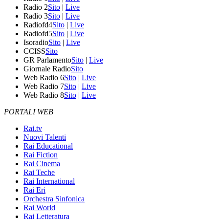
Radio 2
Sito
|
Live
Radio 3
Sito
|
Live
Radiofd4
Sito
|
Live
Radiofd5
Sito
|
Live
Isoradio
Sito
|
Live
CCISS
Sito
GR Parlamento
Sito
|
Live
Giornale Radio
Sito
Web Radio 6
Sito
|
Live
Web Radio 7
Sito
|
Live
Web Radio 8
Sito
|
Live
PORTALI WEB
Rai.tv
Nuovi Talenti
Rai Educational
Rai Fiction
Rai Cinema
Rai Teche
Rai International
Rai Eri
Orchestra Sinfonica
Rai World
Rai Letteratura