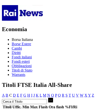
Economia
Borsa Italiana
Borse Estere
Cambi
Diritti
Fondi italiani
Fondi esteri
Obbligazioni
Titoli di Stato
Warrants
Titoli FTSE Italia All-Share
A
B
C
D
E
F
G
H
I
J
K
L
M
N
O
P
Q
R
S
T
U
V
W
X
Y
Z
Titoli
Uffic.
Min
Max
Flash
Ora flash
%Fl/Ri