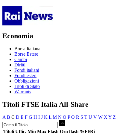
Economia
Borsa Italiana
Borse Estere
Cambi
Diritti
Fondi italiani
Fondi esteri
Obbligazioni
Titoli di Stato
Warrants
Titoli FTSE Italia All-Share
A
B
C
D
E
F
G
H
I
J
K
L
M
N
O
P
Q
R
S
T
U
V
W
X
Y
Z
Titoli
Uffic.
Min
Max
Flash
Ora flash
%Fl/Ri