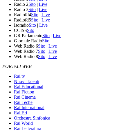
Radio 2
Sito
|
Live
Radio 3
Sito
|
Live
Radiofd4
Sito
|
Live
Radiofd5
Sito
|
Live
Isoradio
Sito
|
Live
CCISS
Sito
GR Parlamento
Sito
|
Live
Giornale Radio
Sito
Web Radio 6
Sito
|
Live
Web Radio 7
Sito
|
Live
Web Radio 8
Sito
|
Live
PORTALI WEB
Rai.tv
Nuovi Talenti
Rai Educational
Rai Fiction
Rai Cinema
Rai Teche
Rai International
Rai Eri
Orchestra Sinfonica
Rai World
Rai Letteratura