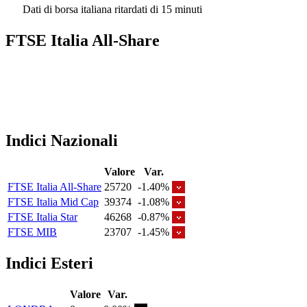
Dati di borsa italiana ritardati di 15 minuti
FTSE Italia All-Share
Indici Nazionali
Valore
Var.
FTSE Italia All-Share
25720
-1.40%
FTSE Italia Mid Cap
39374
-1.08%
FTSE Italia Star
46268
-0.87%
FTSE MIB
23707
-1.45%
Indici Esteri
Valore
Var.