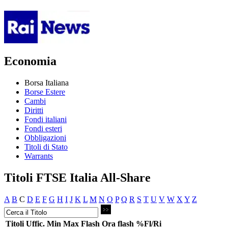
Economia
Borsa Italiana
Borse Estere
Cambi
Diritti
Fondi italiani
Fondi esteri
Obbligazioni
Titoli di Stato
Warrants
Titoli FTSE Italia All-Share
A
B
C
D
E
F
G
H
I
J
K
L
M
N
O
P
Q
R
S
T
U
V
W
X
Y
Z
Titoli
Uffic.
Min
Max
Flash
Ora flash
%Fl/Ri