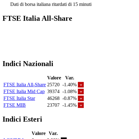
Dati di borsa italiana ritardati di 15 minuti
FTSE Italia All-Share
Indici Nazionali
Valore
Var.
FTSE Italia All-Share
25720
-1.40%
FTSE Italia Mid Cap
39374
-1.08%
FTSE Italia Star
46268
-0.87%
FTSE MIB
23707
-1.45%
Indici Esteri
Valore
Var.