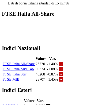
Dati di borsa italiana ritardati di 15 minuti
FTSE Italia All-Share
Indici Nazionali
Valore
Var.
FTSE Italia All-Share
25720
-1.40%
FTSE Italia Mid Cap
39374
-1.08%
FTSE Italia Star
46268
-0.87%
FTSE MIB
23707
-1.45%
Indici Esteri
Valore
Var.