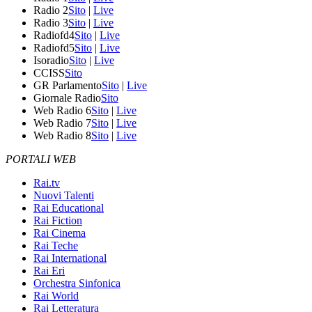
Radio 2
Sito
|
Live
Radio 3
Sito
|
Live
Radiofd4
Sito
|
Live
Radiofd5
Sito
|
Live
Isoradio
Sito
|
Live
CCISS
Sito
GR Parlamento
Sito
|
Live
Giornale Radio
Sito
Web Radio 6
Sito
|
Live
Web Radio 7
Sito
|
Live
Web Radio 8
Sito
|
Live
PORTALI WEB
Rai.tv
Nuovi Talenti
Rai Educational
Rai Fiction
Rai Cinema
Rai Teche
Rai International
Rai Eri
Orchestra Sinfonica
Rai World
Rai Letteratura