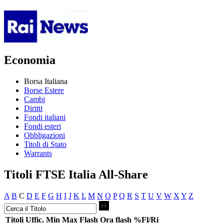
Economia
Borsa Italiana
Borse Estere
Cambi
Diritti
Fondi italiani
Fondi esteri
Obbligazioni
Titoli di Stato
Warrants
Titoli FTSE Italia All-Share
A
B
C
D
E
F
G
H
I
J
K
L
M
N
O
P
Q
R
S
T
U
V
W
X
Y
Z
Titoli
Uffic.
Min
Max
Flash
Ora flash
%Fl/Ri