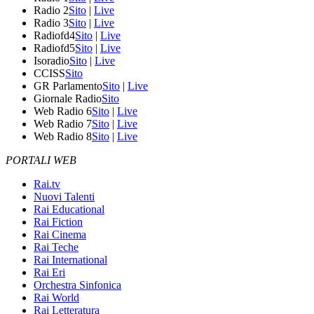
Radio 2
Sito
|
Live
Radio 3
Sito
|
Live
Radiofd4
Sito
|
Live
Radiofd5
Sito
|
Live
Isoradio
Sito
|
Live
CCISS
Sito
GR Parlamento
Sito
|
Live
Giornale Radio
Sito
Web Radio 6
Sito
|
Live
Web Radio 7
Sito
|
Live
Web Radio 8
Sito
|
Live
PORTALI WEB
Rai.tv
Nuovi Talenti
Rai Educational
Rai Fiction
Rai Cinema
Rai Teche
Rai International
Rai Eri
Orchestra Sinfonica
Rai World
Rai Letteratura