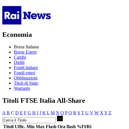
Economia
Borsa Italiana
Borse Estere
Cambi
Diritti
Fondi italiani
Fondi esteri
Obbligazioni
Titoli di Stato
Warrants
Titoli FTSE Italia All-Share
A
B
C
D
E
F
G
H
I
J
K
L
M
N
O
P
Q
R
S
T
U
V
W
X
Y
Z
Titoli
Uffic.
Min
Max
Flash
Ora flash
%Fl/Ri