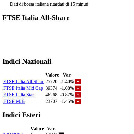
Dati di borsa italiana ritardati di 15 minuti
FTSE Italia All-Share
Indici Nazionali
Valore
Var.
FTSE Italia All-Share
25720
-1.40%
FTSE Italia Mid Cap
39374
-1.08%
FTSE Italia Star
46268
-0.87%
FTSE MIB
23707
-1.45%
Indici Esteri
Valore
Var.