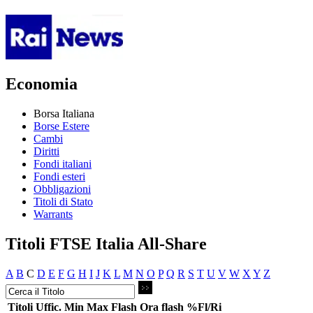
Economia
Borsa Italiana
Borse Estere
Cambi
Diritti
Fondi italiani
Fondi esteri
Obbligazioni
Titoli di Stato
Warrants
Titoli FTSE Italia All-Share
A
B
C
D
E
F
G
H
I
J
K
L
M
N
O
P
Q
R
S
T
U
V
W
X
Y
Z
Titoli
Uffic.
Min
Max
Flash
Ora flash
%Fl/Ri