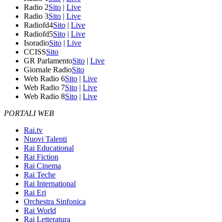
Radio 2
Sito
|
Live
Radio 3
Sito
|
Live
Radiofd4
Sito
|
Live
Radiofd5
Sito
|
Live
Isoradio
Sito
|
Live
CCISS
Sito
GR Parlamento
Sito
|
Live
Giornale Radio
Sito
Web Radio 6
Sito
|
Live
Web Radio 7
Sito
|
Live
Web Radio 8
Sito
|
Live
PORTALI WEB
Rai.tv
Nuovi Talenti
Rai Educational
Rai Fiction
Rai Cinema
Rai Teche
Rai International
Rai Eri
Orchestra Sinfonica
Rai World
Rai Letteratura