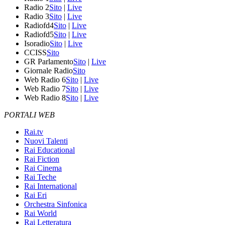
Radio 2
Sito
|
Live
Radio 3
Sito
|
Live
Radiofd4
Sito
|
Live
Radiofd5
Sito
|
Live
Isoradio
Sito
|
Live
CCISS
Sito
GR Parlamento
Sito
|
Live
Giornale Radio
Sito
Web Radio 6
Sito
|
Live
Web Radio 7
Sito
|
Live
Web Radio 8
Sito
|
Live
PORTALI WEB
Rai.tv
Nuovi Talenti
Rai Educational
Rai Fiction
Rai Cinema
Rai Teche
Rai International
Rai Eri
Orchestra Sinfonica
Rai World
Rai Letteratura