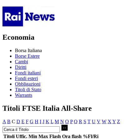
Economia
Borsa Italiana
Borse Estere
Cambi
Diritti
Fondi italiani
Fondi esteri
Obbligazioni
Titoli di Stato
Warrants
Titoli FTSE Italia All-Share
A
B
C
D
E
F
G
H
I
J
K
L
M
N
O
P
Q
R
S
T
U
V
W
X
Y
Z
Titoli
Uffic.
Min
Max
Flash
Ora flash
%Fl/Ri