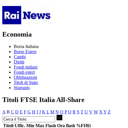
Economia
Borsa Italiana
Borse Estere
Cambi
Diritti
Fondi italiani
Fondi esteri
Obbligazioni
Titoli di Stato
Warrants
Titoli FTSE Italia All-Share
A
B
C
D
E
F
G
H
I
J
K
L
M
N
O
P
Q
R
S
T
U
V
W
X
Y
Z
Titoli
Uffic.
Min
Max
Flash
Ora flash
%Fl/Ri