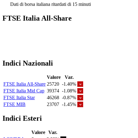
Dati di borsa italiana ritardati di 15 minuti
FTSE Italia All-Share
Indici Nazionali
Valore
Var.
FTSE Italia All-Share
25720
-1.40%
FTSE Italia Mid Cap
39374
-1.08%
FTSE Italia Star
46268
-0.87%
FTSE MIB
23707
-1.45%
Indici Esteri
Valore
Var.