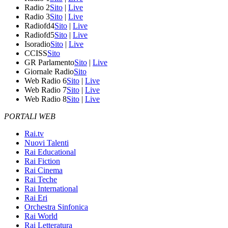
Radio 2
Sito
|
Live
Radio 3
Sito
|
Live
Radiofd4
Sito
|
Live
Radiofd5
Sito
|
Live
Isoradio
Sito
|
Live
CCISS
Sito
GR Parlamento
Sito
|
Live
Giornale Radio
Sito
Web Radio 6
Sito
|
Live
Web Radio 7
Sito
|
Live
Web Radio 8
Sito
|
Live
PORTALI WEB
Rai.tv
Nuovi Talenti
Rai Educational
Rai Fiction
Rai Cinema
Rai Teche
Rai International
Rai Eri
Orchestra Sinfonica
Rai World
Rai Letteratura