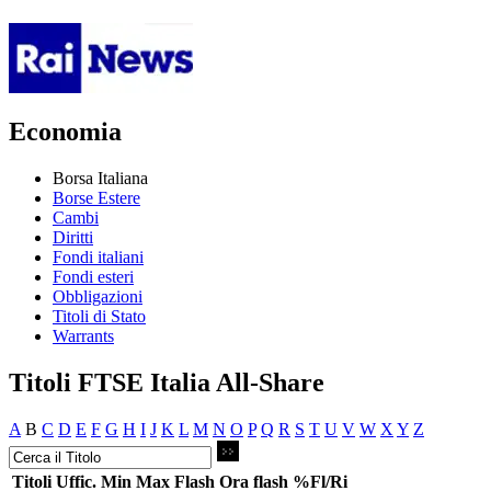
Economia
Borsa Italiana
Borse Estere
Cambi
Diritti
Fondi italiani
Fondi esteri
Obbligazioni
Titoli di Stato
Warrants
Titoli FTSE Italia All-Share
A
B
C
D
E
F
G
H
I
J
K
L
M
N
O
P
Q
R
S
T
U
V
W
X
Y
Z
Titoli
Uffic.
Min
Max
Flash
Ora flash
%Fl/Ri