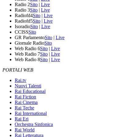
Radio 2
Sito
|
Live
Radio 3
Sito
|
Live
Radiofd4
Sito
|
Live
Radiofd5
Sito
|
Live
Isoradio
Sito
|
Live
CCISS
Sito
GR Parlamento
Sito
|
Live
Giornale Radio
Sito
Web Radio 6
Sito
|
Live
Web Radio 7
Sito
|
Live
Web Radio 8
Sito
|
Live
PORTALI WEB
Rai.tv
Nuovi Talenti
Rai Educational
Rai Fiction
Rai Cinema
Rai Teche
Rai International
Rai Eri
Orchestra Sinfonica
Rai World
Rai Letteratura