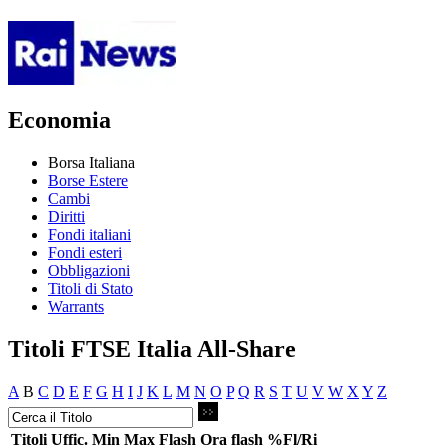
Economia
Borsa Italiana
Borse Estere
Cambi
Diritti
Fondi italiani
Fondi esteri
Obbligazioni
Titoli di Stato
Warrants
Titoli FTSE Italia All-Share
A
B
C
D
E
F
G
H
I
J
K
L
M
N
O
P
Q
R
S
T
U
V
W
X
Y
Z
Titoli
Uffic.
Min
Max
Flash
Ora flash
%Fl/Ri