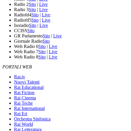
Radio 2
Sito
|
Live
Radio 3
Sito
|
Live
Radiofd4
Sito
|
Live
Radiofd5
Sito
|
Live
Isoradio
Sito
|
Live
CCISS
Sito
GR Parlamento
Sito
|
Live
Giornale Radio
Sito
Web Radio 6
Sito
|
Live
Web Radio 7
Sito
|
Live
Web Radio 8
Sito
|
Live
PORTALI WEB
Rai.tv
Nuovi Talenti
Rai Educational
Rai Fiction
Rai Cinema
Rai Teche
Rai International
Rai Eri
Orchestra Sinfonica
Rai World
Rai Letteratura