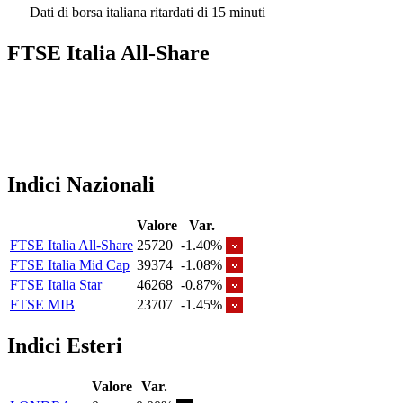
Dati di borsa italiana ritardati di 15 minuti
FTSE Italia All-Share
Indici Nazionali
Valore
Var.
FTSE Italia All-Share
25720
-1.40%
FTSE Italia Mid Cap
39374
-1.08%
FTSE Italia Star
46268
-0.87%
FTSE MIB
23707
-1.45%
Indici Esteri
Valore
Var.