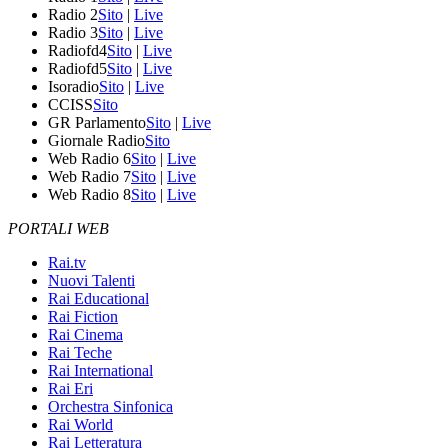
Radio 2
Sito
|
Live
Radio 3
Sito
|
Live
Radiofd4
Sito
|
Live
Radiofd5
Sito
|
Live
Isoradio
Sito
|
Live
CCISS
Sito
GR Parlamento
Sito
|
Live
Giornale Radio
Sito
Web Radio 6
Sito
|
Live
Web Radio 7
Sito
|
Live
Web Radio 8
Sito
|
Live
PORTALI WEB
Rai.tv
Nuovi Talenti
Rai Educational
Rai Fiction
Rai Cinema
Rai Teche
Rai International
Rai Eri
Orchestra Sinfonica
Rai World
Rai Letteratura