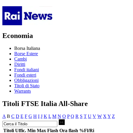
Economia
Borsa Italiana
Borse Estere
Cambi
Diritti
Fondi italiani
Fondi esteri
Obbligazioni
Titoli di Stato
Warrants
Titoli FTSE Italia All-Share
A
B
C
D
E
F
G
H
I
J
K
L
M
N
O
P
Q
R
S
T
U
V
W
X
Y
Z
Titoli
Uffic.
Min
Max
Flash
Ora flash
%Fl/Ri