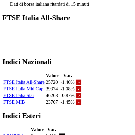
Dati di borsa italiana ritardati di 15 minuti
FTSE Italia All-Share
Indici Nazionali
Valore
Var.
FTSE Italia All-Share
25720
-1.40%
FTSE Italia Mid Cap
39374
-1.08%
FTSE Italia Star
46268
-0.87%
FTSE MIB
23707
-1.45%
Indici Esteri
Valore
Var.