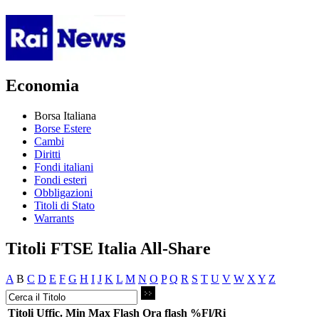
Economia
Borsa Italiana
Borse Estere
Cambi
Diritti
Fondi italiani
Fondi esteri
Obbligazioni
Titoli di Stato
Warrants
Titoli FTSE Italia All-Share
A
B
C
D
E
F
G
H
I
J
K
L
M
N
O
P
Q
R
S
T
U
V
W
X
Y
Z
Titoli
Uffic.
Min
Max
Flash
Ora flash
%Fl/Ri