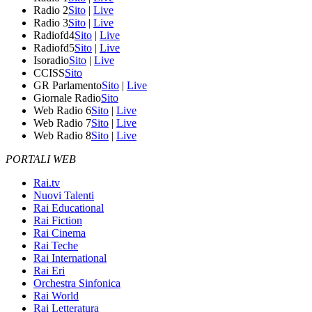
Radio 2
Sito
|
Live
Radio 3
Sito
|
Live
Radiofd4
Sito
|
Live
Radiofd5
Sito
|
Live
Isoradio
Sito
|
Live
CCISS
Sito
GR Parlamento
Sito
|
Live
Giornale Radio
Sito
Web Radio 6
Sito
|
Live
Web Radio 7
Sito
|
Live
Web Radio 8
Sito
|
Live
PORTALI WEB
Rai.tv
Nuovi Talenti
Rai Educational
Rai Fiction
Rai Cinema
Rai Teche
Rai International
Rai Eri
Orchestra Sinfonica
Rai World
Rai Letteratura