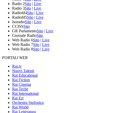
Radio 2
Sito
|
Live
Radio 3
Sito
|
Live
Radiofd4
Sito
|
Live
Radiofd5
Sito
|
Live
Isoradio
Sito
|
Live
CCISS
Sito
GR Parlamento
Sito
|
Live
Giornale Radio
Sito
Web Radio 6
Sito
|
Live
Web Radio 7
Sito
|
Live
Web Radio 8
Sito
|
Live
PORTALI WEB
Rai.tv
Nuovi Talenti
Rai Educational
Rai Fiction
Rai Cinema
Rai Teche
Rai International
Rai Eri
Orchestra Sinfonica
Rai World
Rai Letteratura