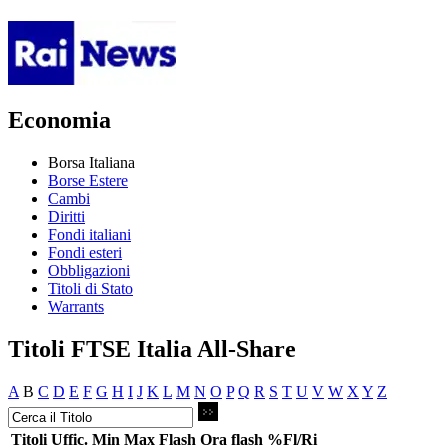
Economia
Borsa Italiana
Borse Estere
Cambi
Diritti
Fondi italiani
Fondi esteri
Obbligazioni
Titoli di Stato
Warrants
Titoli FTSE Italia All-Share
A
B
C
D
E
F
G
H
I
J
K
L
M
N
O
P
Q
R
S
T
U
V
W
X
Y
Z
Titoli
Uffic.
Min
Max
Flash
Ora flash
%Fl/Ri