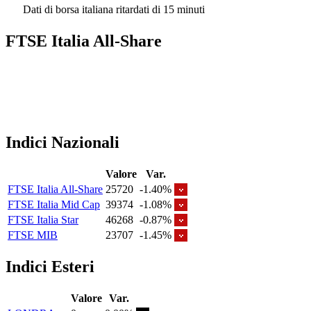
Dati di borsa italiana ritardati di 15 minuti
FTSE Italia All-Share
Indici Nazionali
Valore
Var.
FTSE Italia All-Share
25720
-1.40%
FTSE Italia Mid Cap
39374
-1.08%
FTSE Italia Star
46268
-0.87%
FTSE MIB
23707
-1.45%
Indici Esteri
Valore
Var.