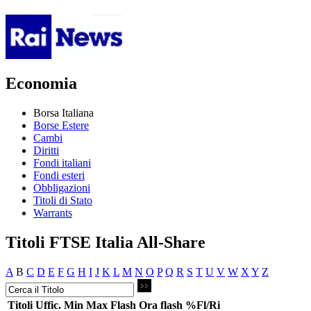
Economia
Borsa Italiana
Borse Estere
Cambi
Diritti
Fondi italiani
Fondi esteri
Obbligazioni
Titoli di Stato
Warrants
Titoli FTSE Italia All-Share
A
B
C
D
E
F
G
H
I
J
K
L
M
N
O
P
Q
R
S
T
U
V
W
X
Y
Z
Titoli
Uffic.
Min
Max
Flash
Ora flash
%Fl/Ri