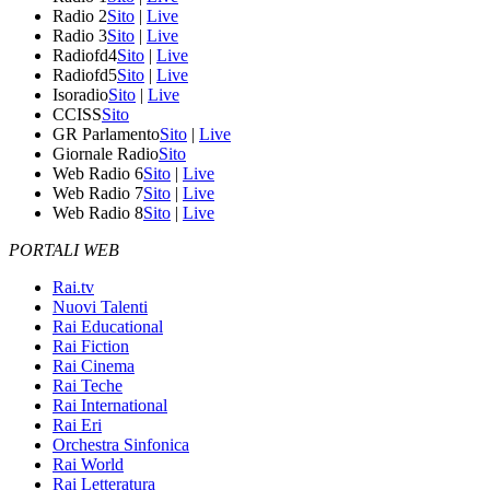
Radio 2
Sito
|
Live
Radio 3
Sito
|
Live
Radiofd4
Sito
|
Live
Radiofd5
Sito
|
Live
Isoradio
Sito
|
Live
CCISS
Sito
GR Parlamento
Sito
|
Live
Giornale Radio
Sito
Web Radio 6
Sito
|
Live
Web Radio 7
Sito
|
Live
Web Radio 8
Sito
|
Live
PORTALI WEB
Rai.tv
Nuovi Talenti
Rai Educational
Rai Fiction
Rai Cinema
Rai Teche
Rai International
Rai Eri
Orchestra Sinfonica
Rai World
Rai Letteratura