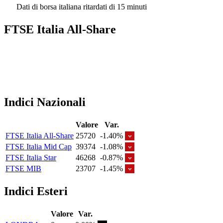
Dati di borsa italiana ritardati di 15 minuti
FTSE Italia All-Share
Indici Nazionali
Valore
Var.
FTSE Italia All-Share
25720
-1.40%
FTSE Italia Mid Cap
39374
-1.08%
FTSE Italia Star
46268
-0.87%
FTSE MIB
23707
-1.45%
Indici Esteri
Valore
Var.