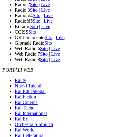
Radio 2
Sito
|
Live
Radio 3
Sito
|
Live
Radiofd4
Sito
|
Live
Radiofd5
Sito
|
Live
Isoradio
Sito
|
Live
CCISS
Sito
GR Parlamento
Sito
|
Live
Giornale Radio
Sito
Web Radio 6
Sito
|
Live
Web Radio 7
Sito
|
Live
Web Radio 8
Sito
|
Live
PORTALI WEB
Rai.tv
Nuovi Talenti
Rai Educational
Rai Fiction
Rai Cinema
Rai Teche
Rai International
Rai Eri
Orchestra Sinfonica
Rai World
Rai Letteratura