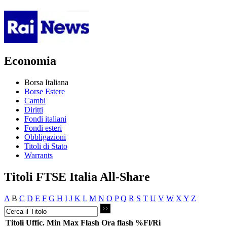
Economia
Borsa Italiana
Borse Estere
Cambi
Diritti
Fondi italiani
Fondi esteri
Obbligazioni
Titoli di Stato
Warrants
Titoli FTSE Italia All-Share
A
B
C
D
E
F
G
H
I
J
K
L
M
N
O
P
Q
R
S
T
U
V
W
X
Y
Z
Titoli
Uffic.
Min
Max
Flash
Ora flash
%Fl/Ri