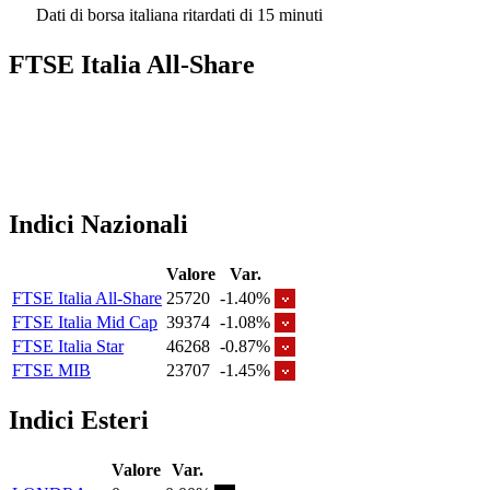
Dati di borsa italiana ritardati di 15 minuti
FTSE Italia All-Share
Indici Nazionali
Valore
Var.
FTSE Italia All-Share
25720
-1.40%
FTSE Italia Mid Cap
39374
-1.08%
FTSE Italia Star
46268
-0.87%
FTSE MIB
23707
-1.45%
Indici Esteri
Valore
Var.