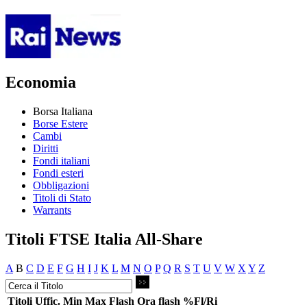
Economia
Borsa Italiana
Borse Estere
Cambi
Diritti
Fondi italiani
Fondi esteri
Obbligazioni
Titoli di Stato
Warrants
Titoli FTSE Italia All-Share
A
B
C
D
E
F
G
H
I
J
K
L
M
N
O
P
Q
R
S
T
U
V
W
X
Y
Z
Titoli
Uffic.
Min
Max
Flash
Ora flash
%Fl/Ri