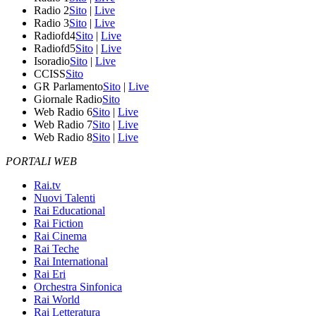
Radio 2
Sito
|
Live
Radio 3
Sito
|
Live
Radiofd4
Sito
|
Live
Radiofd5
Sito
|
Live
Isoradio
Sito
|
Live
CCISS
Sito
GR Parlamento
Sito
|
Live
Giornale Radio
Sito
Web Radio 6
Sito
|
Live
Web Radio 7
Sito
|
Live
Web Radio 8
Sito
|
Live
PORTALI WEB
Rai.tv
Nuovi Talenti
Rai Educational
Rai Fiction
Rai Cinema
Rai Teche
Rai International
Rai Eri
Orchestra Sinfonica
Rai World
Rai Letteratura