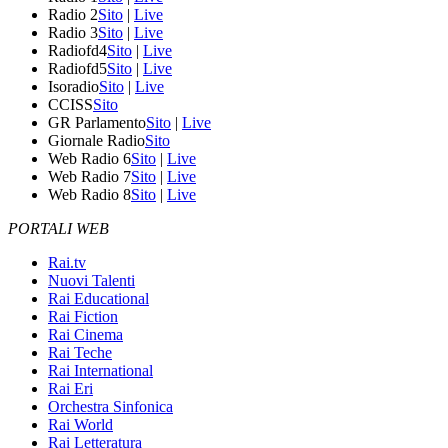
Radio 2
Sito
|
Live
Radio 3
Sito
|
Live
Radiofd4
Sito
|
Live
Radiofd5
Sito
|
Live
Isoradio
Sito
|
Live
CCISS
Sito
GR Parlamento
Sito
|
Live
Giornale Radio
Sito
Web Radio 6
Sito
|
Live
Web Radio 7
Sito
|
Live
Web Radio 8
Sito
|
Live
PORTALI WEB
Rai.tv
Nuovi Talenti
Rai Educational
Rai Fiction
Rai Cinema
Rai Teche
Rai International
Rai Eri
Orchestra Sinfonica
Rai World
Rai Letteratura