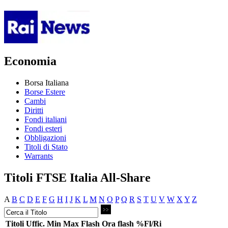
Economia
Borsa Italiana
Borse Estere
Cambi
Diritti
Fondi italiani
Fondi esteri
Obbligazioni
Titoli di Stato
Warrants
Titoli FTSE Italia All-Share
A
B
C
D
E
F
G
H
I
J
K
L
M
N
O
P
Q
R
S
T
U
V
W
X
Y
Z
Titoli
Uffic.
Min
Max
Flash
Ora flash
%Fl/Ri