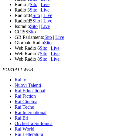
Radio 2
Sito
|
Live
Radio 3
Sito
|
Live
Radiofd4
Sito
|
Live
Radiofd5
Sito
|
Live
Isoradio
Sito
|
Live
CCISS
Sito
GR Parlamento
Sito
|
Live
Giornale Radio
Sito
Web Radio 6
Sito
|
Live
Web Radio 7
Sito
|
Live
Web Radio 8
Sito
|
Live
PORTALI WEB
Rai.tv
Nuovi Talenti
Rai Educational
Rai Fiction
Rai Cinema
Rai Teche
Rai International
Rai Eri
Orchestra Sinfonica
Rai World
Rai Letteratura