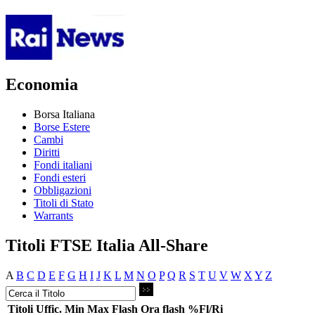
Economia
Borsa Italiana
Borse Estere
Cambi
Diritti
Fondi italiani
Fondi esteri
Obbligazioni
Titoli di Stato
Warrants
Titoli FTSE Italia All-Share
A
B
C
D
E
F
G
H
I
J
K
L
M
N
O
P
Q
R
S
T
U
V
W
X
Y
Z
Titoli
Uffic.
Min
Max
Flash
Ora flash
%Fl/Ri