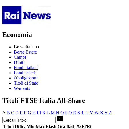
Economia
Borsa Italiana
Borse Estere
Cambi
Diritti
Fondi italiani
Fondi esteri
Obbligazioni
Titoli di Stato
Warrants
Titoli FTSE Italia All-Share
A
B
C
D
E
F
G
H
I
J
K
L
M
N
O
P
Q
R
S
T
U
V
W
X
Y
Z
Titoli
Uffic.
Min
Max
Flash
Ora flash
%Fl/Ri