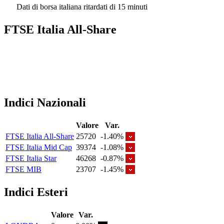
Dati di borsa italiana ritardati di 15 minuti
FTSE Italia All-Share
Indici Nazionali
Valore
Var.
FTSE Italia All-Share
25720
-1.40%
FTSE Italia Mid Cap
39374
-1.08%
FTSE Italia Star
46268
-0.87%
FTSE MIB
23707
-1.45%
Indici Esteri
Valore
Var.