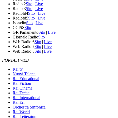
Radio 2
Sito
|
Live
Radio 3
Sito
|
Live
Radiofd4
Sito
|
Live
Radiofd5
Sito
|
Live
Isoradio
Sito
|
Live
CCISS
Sito
GR Parlamento
Sito
|
Live
Giornale Radio
Sito
Web Radio 6
Sito
|
Live
Web Radio 7
Sito
|
Live
Web Radio 8
Sito
|
Live
PORTALI WEB
Rai.tv
Nuovi Talenti
Rai Educational
Rai Fiction
Rai Cinema
Rai Teche
Rai International
Rai Eri
Orchestra Sinfonica
Rai World
Rai Letteratura