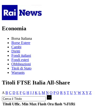
Economia
Borsa Italiana
Borse Estere
Cambi
Diritti
Fondi italiani
Fondi esteri
Obbligazioni
Titoli di Stato
Warrants
Titoli FTSE Italia All-Share
A
B
C
D
E
F
G
H
I
J
K
L
M
N
O
P
Q
R
S
T
U
V
W
X
Y
Z
Titoli
Uffic.
Min
Max
Flash
Ora flash
%Fl/Ri