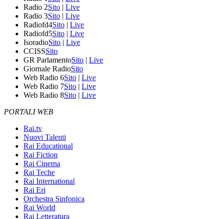
Radio 2
Sito
|
Live
Radio 3
Sito
|
Live
Radiofd4
Sito
|
Live
Radiofd5
Sito
|
Live
Isoradio
Sito
|
Live
CCISS
Sito
GR Parlamento
Sito
|
Live
Giornale Radio
Sito
Web Radio 6
Sito
|
Live
Web Radio 7
Sito
|
Live
Web Radio 8
Sito
|
Live
PORTALI WEB
Rai.tv
Nuovi Talenti
Rai Educational
Rai Fiction
Rai Cinema
Rai Teche
Rai International
Rai Eri
Orchestra Sinfonica
Rai World
Rai Letteratura