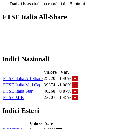
Dati di borsa italiana ritardati di 15 minuti
FTSE Italia All-Share
Indici Nazionali
Valore
Var.
FTSE Italia All-Share
25720
-1.40%
FTSE Italia Mid Cap
39374
-1.08%
FTSE Italia Star
46268
-0.87%
FTSE MIB
23707
-1.45%
Indici Esteri
Valore
Var.