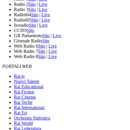
Radio 2
Sito
|
Live
Radio 3
Sito
|
Live
Radiofd4
Sito
|
Live
Radiofd5
Sito
|
Live
Isoradio
Sito
|
Live
CCISS
Sito
GR Parlamento
Sito
|
Live
Giornale Radio
Sito
Web Radio 6
Sito
|
Live
Web Radio 7
Sito
|
Live
Web Radio 8
Sito
|
Live
PORTALI WEB
Rai.tv
Nuovi Talenti
Rai Educational
Rai Fiction
Rai Cinema
Rai Teche
Rai International
Rai Eri
Orchestra Sinfonica
Rai World
Rai Letteratura