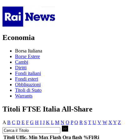
Economia
Borsa Italiana
Borse Estere
Cambi
Diritti
Fondi italiani
Fondi esteri
Obbligazioni
Titoli di Stato
Warrants
Titoli FTSE Italia All-Share
A
B
C
D
E
F
G
H
I
J
K
L
M
N
O
P
Q
R
S
T
U
V
W
X
Y
Z
Titoli
Uffic.
Min
Max
Flash
Ora flash
%Fl/Ri