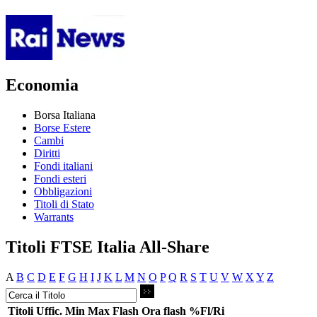
Economia
Borsa Italiana
Borse Estere
Cambi
Diritti
Fondi italiani
Fondi esteri
Obbligazioni
Titoli di Stato
Warrants
Titoli FTSE Italia All-Share
A
B
C
D
E
F
G
H
I
J
K
L
M
N
O
P
Q
R
S
T
U
V
W
X
Y
Z
Titoli
Uffic.
Min
Max
Flash
Ora flash
%Fl/Ri