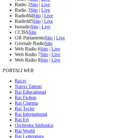
Radio 2
Sito
|
Live
Radio 3
Sito
|
Live
Radiofd4
Sito
|
Live
Radiofd5
Sito
|
Live
Isoradio
Sito
|
Live
CCISS
Sito
GR Parlamento
Sito
|
Live
Giornale Radio
Sito
Web Radio 6
Sito
|
Live
Web Radio 7
Sito
|
Live
Web Radio 8
Sito
|
Live
PORTALI WEB
Rai.tv
Nuovi Talenti
Rai Educational
Rai Fiction
Rai Cinema
Rai Teche
Rai International
Rai Eri
Orchestra Sinfonica
Rai World
Rai Letteratura