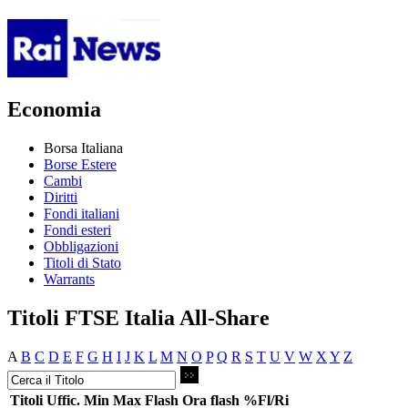
Economia
Borsa Italiana
Borse Estere
Cambi
Diritti
Fondi italiani
Fondi esteri
Obbligazioni
Titoli di Stato
Warrants
Titoli FTSE Italia All-Share
A
B
C
D
E
F
G
H
I
J
K
L
M
N
O
P
Q
R
S
T
U
V
W
X
Y
Z
Titoli
Uffic.
Min
Max
Flash
Ora flash
%Fl/Ri