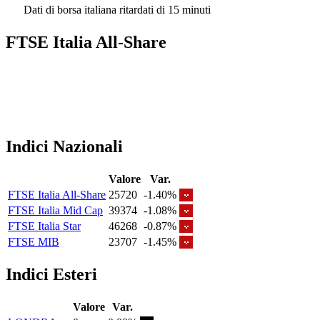
Dati di borsa italiana ritardati di 15 minuti
FTSE Italia All-Share
Indici Nazionali
Valore
Var.
FTSE Italia All-Share
25720
-1.40%
FTSE Italia Mid Cap
39374
-1.08%
FTSE Italia Star
46268
-0.87%
FTSE MIB
23707
-1.45%
Indici Esteri
Valore
Var.