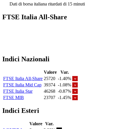
Dati di borsa italiana ritardati di 15 minuti
FTSE Italia All-Share
Indici Nazionali
Valore
Var.
FTSE Italia All-Share
25720
-1.40%
FTSE Italia Mid Cap
39374
-1.08%
FTSE Italia Star
46268
-0.87%
FTSE MIB
23707
-1.45%
Indici Esteri
Valore
Var.