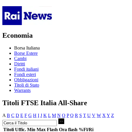
Economia
Borsa Italiana
Borse Estere
Cambi
Diritti
Fondi italiani
Fondi esteri
Obbligazioni
Titoli di Stato
Warrants
Titoli FTSE Italia All-Share
A
B
C
D
E
F
G
H
I
J
K
L
M
N
O
P
Q
R
S
T
U
V
W
X
Y
Z
Titoli
Uffic.
Min
Max
Flash
Ora flash
%Fl/Ri