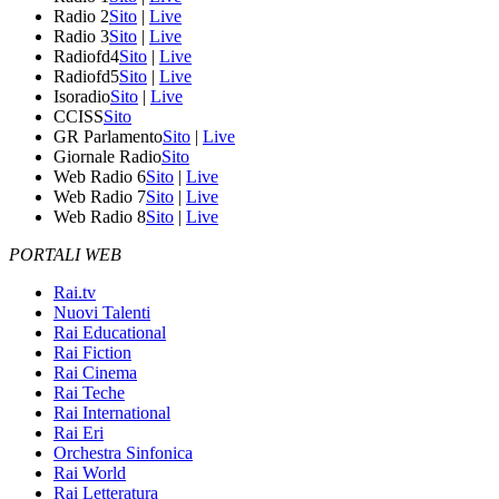
Radio 2
Sito
|
Live
Radio 3
Sito
|
Live
Radiofd4
Sito
|
Live
Radiofd5
Sito
|
Live
Isoradio
Sito
|
Live
CCISS
Sito
GR Parlamento
Sito
|
Live
Giornale Radio
Sito
Web Radio 6
Sito
|
Live
Web Radio 7
Sito
|
Live
Web Radio 8
Sito
|
Live
PORTALI WEB
Rai.tv
Nuovi Talenti
Rai Educational
Rai Fiction
Rai Cinema
Rai Teche
Rai International
Rai Eri
Orchestra Sinfonica
Rai World
Rai Letteratura