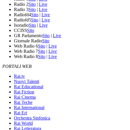
Radio 2
Sito
|
Live
Radio 3
Sito
|
Live
Radiofd4
Sito
|
Live
Radiofd5
Sito
|
Live
Isoradio
Sito
|
Live
CCISS
Sito
GR Parlamento
Sito
|
Live
Giornale Radio
Sito
Web Radio 6
Sito
|
Live
Web Radio 7
Sito
|
Live
Web Radio 8
Sito
|
Live
PORTALI WEB
Rai.tv
Nuovi Talenti
Rai Educational
Rai Fiction
Rai Cinema
Rai Teche
Rai International
Rai Eri
Orchestra Sinfonica
Rai World
Rai Letteratura