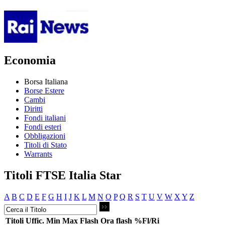
Economia
Borsa Italiana
Borse Estere
Cambi
Diritti
Fondi italiani
Fondi esteri
Obbligazioni
Titoli di Stato
Warrants
Titoli FTSE Italia Star
A
B
C
D
E
F
G
H
I
J
K
L
M
N
O
P
Q
R
S
T
U
V
W
X
Y
Z
Titoli
Uffic.
Min
Max
Flash
Ora flash
%Fl/Ri