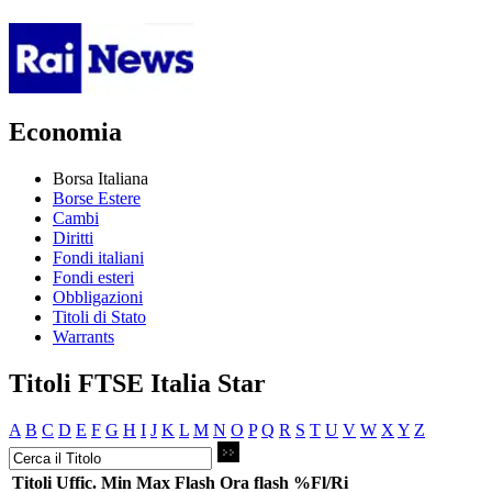
Economia
Borsa Italiana
Borse Estere
Cambi
Diritti
Fondi italiani
Fondi esteri
Obbligazioni
Titoli di Stato
Warrants
Titoli FTSE Italia Star
A
B
C
D
E
F
G
H
I
J
K
L
M
N
O
P
Q
R
S
T
U
V
W
X
Y
Z
Titoli
Uffic.
Min
Max
Flash
Ora flash
%Fl/Ri