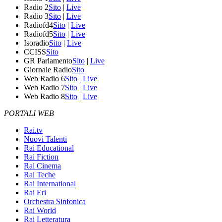
Radio 2
Sito
|
Live
Radio 3
Sito
|
Live
Radiofd4
Sito
|
Live
Radiofd5
Sito
|
Live
Isoradio
Sito
|
Live
CCISS
Sito
GR Parlamento
Sito
|
Live
Giornale Radio
Sito
Web Radio 6
Sito
|
Live
Web Radio 7
Sito
|
Live
Web Radio 8
Sito
|
Live
PORTALI WEB
Rai.tv
Nuovi Talenti
Rai Educational
Rai Fiction
Rai Cinema
Rai Teche
Rai International
Rai Eri
Orchestra Sinfonica
Rai World
Rai Letteratura