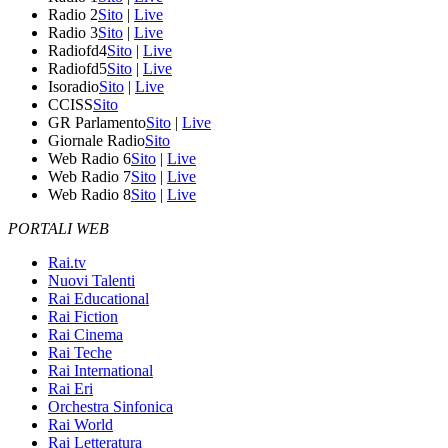
Radio 2
Sito
|
Live
Radio 3
Sito
|
Live
Radiofd4
Sito
|
Live
Radiofd5
Sito
|
Live
Isoradio
Sito
|
Live
CCISS
Sito
GR Parlamento
Sito
|
Live
Giornale Radio
Sito
Web Radio 6
Sito
|
Live
Web Radio 7
Sito
|
Live
Web Radio 8
Sito
|
Live
PORTALI WEB
Rai.tv
Nuovi Talenti
Rai Educational
Rai Fiction
Rai Cinema
Rai Teche
Rai International
Rai Eri
Orchestra Sinfonica
Rai World
Rai Letteratura