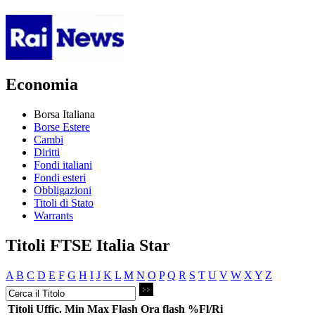
Economia
Borsa Italiana
Borse Estere
Cambi
Diritti
Fondi italiani
Fondi esteri
Obbligazioni
Titoli di Stato
Warrants
Titoli FTSE Italia Star
A
B
C
D
E
F
G
H
I
J
K
L
M
N
O
P
Q
R
S
T
U
V
W
X
Y
Z
Titoli
Uffic.
Min
Max
Flash
Ora flash
%Fl/Ri