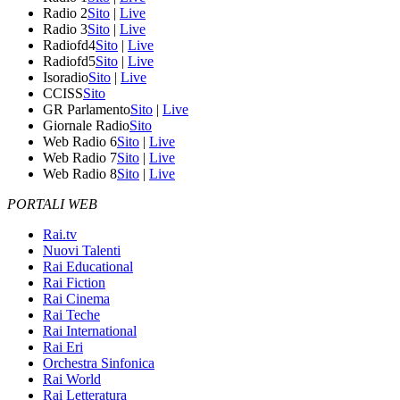
Radio 2
Sito
|
Live
Radio 3
Sito
|
Live
Radiofd4
Sito
|
Live
Radiofd5
Sito
|
Live
Isoradio
Sito
|
Live
CCISS
Sito
GR Parlamento
Sito
|
Live
Giornale Radio
Sito
Web Radio 6
Sito
|
Live
Web Radio 7
Sito
|
Live
Web Radio 8
Sito
|
Live
PORTALI WEB
Rai.tv
Nuovi Talenti
Rai Educational
Rai Fiction
Rai Cinema
Rai Teche
Rai International
Rai Eri
Orchestra Sinfonica
Rai World
Rai Letteratura