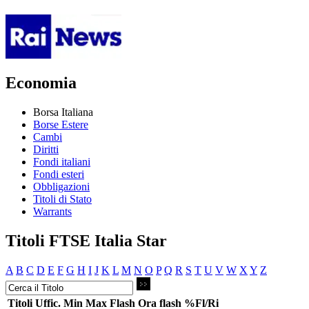
Economia
Borsa Italiana
Borse Estere
Cambi
Diritti
Fondi italiani
Fondi esteri
Obbligazioni
Titoli di Stato
Warrants
Titoli FTSE Italia Star
A
B
C
D
E
F
G
H
I
J
K
L
M
N
O
P
Q
R
S
T
U
V
W
X
Y
Z
Titoli
Uffic.
Min
Max
Flash
Ora flash
%Fl/Ri