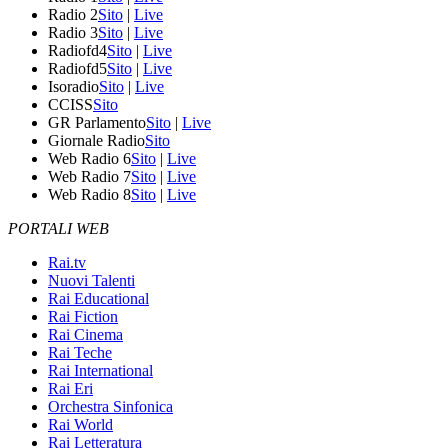
Radio 2
Sito
|
Live
Radio 3
Sito
|
Live
Radiofd4
Sito
|
Live
Radiofd5
Sito
|
Live
Isoradio
Sito
|
Live
CCISS
Sito
GR Parlamento
Sito
|
Live
Giornale Radio
Sito
Web Radio 6
Sito
|
Live
Web Radio 7
Sito
|
Live
Web Radio 8
Sito
|
Live
PORTALI WEB
Rai.tv
Nuovi Talenti
Rai Educational
Rai Fiction
Rai Cinema
Rai Teche
Rai International
Rai Eri
Orchestra Sinfonica
Rai World
Rai Letteratura