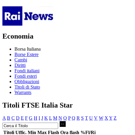
Economia
Borsa Italiana
Borse Estere
Cambi
Diritti
Fondi italiani
Fondi esteri
Obbligazioni
Titoli di Stato
Warrants
Titoli FTSE Italia Star
A
B
C
D
E
F
G
H
I
J
K
L
M
N
O
P
Q
R
S
T
U
V
W
X
Y
Z
Titoli
Uffic.
Min
Max
Flash
Ora flash
%Fl/Ri