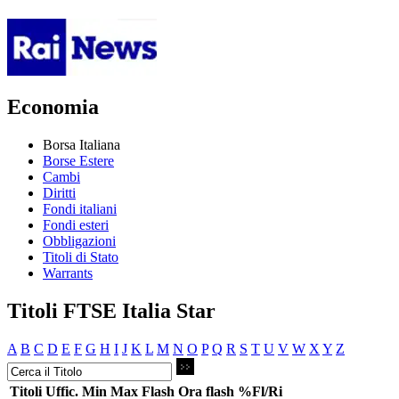
Economia
Borsa Italiana
Borse Estere
Cambi
Diritti
Fondi italiani
Fondi esteri
Obbligazioni
Titoli di Stato
Warrants
Titoli FTSE Italia Star
A
B
C
D
E
F
G
H
I
J
K
L
M
N
O
P
Q
R
S
T
U
V
W
X
Y
Z
Titoli
Uffic.
Min
Max
Flash
Ora flash
%Fl/Ri