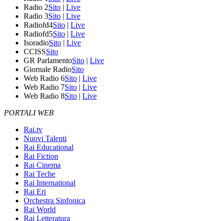
Radio 2
Sito
|
Live
Radio 3
Sito
|
Live
Radiofd4
Sito
|
Live
Radiofd5
Sito
|
Live
Isoradio
Sito
|
Live
CCISS
Sito
GR Parlamento
Sito
|
Live
Giornale Radio
Sito
Web Radio 6
Sito
|
Live
Web Radio 7
Sito
|
Live
Web Radio 8
Sito
|
Live
PORTALI WEB
Rai.tv
Nuovi Talenti
Rai Educational
Rai Fiction
Rai Cinema
Rai Teche
Rai International
Rai Eri
Orchestra Sinfonica
Rai World
Rai Letteratura