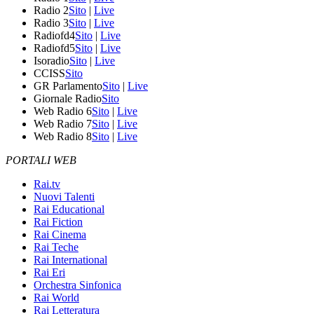
Radio 2
Sito
|
Live
Radio 3
Sito
|
Live
Radiofd4
Sito
|
Live
Radiofd5
Sito
|
Live
Isoradio
Sito
|
Live
CCISS
Sito
GR Parlamento
Sito
|
Live
Giornale Radio
Sito
Web Radio 6
Sito
|
Live
Web Radio 7
Sito
|
Live
Web Radio 8
Sito
|
Live
PORTALI WEB
Rai.tv
Nuovi Talenti
Rai Educational
Rai Fiction
Rai Cinema
Rai Teche
Rai International
Rai Eri
Orchestra Sinfonica
Rai World
Rai Letteratura