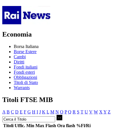
Economia
Borsa Italiana
Borse Estere
Cambi
Diritti
Fondi italiani
Fondi esteri
Obbligazioni
Titoli di Stato
Warrants
Titoli FTSE MIB
A
B
C
D
E
F
G
H
I
J
K
L
M
N
O
P
Q
R
S
T
U
V
W
X
Y
Z
Titoli
Uffic.
Min
Max
Flash
Ora flash
%Fl/Ri