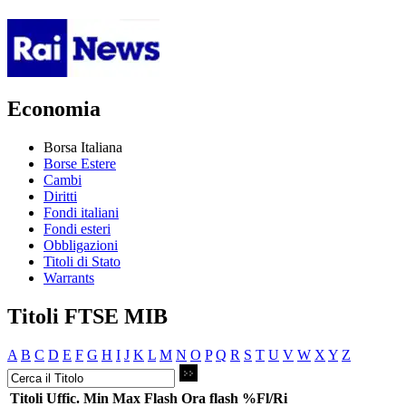
Economia
Borsa Italiana
Borse Estere
Cambi
Diritti
Fondi italiani
Fondi esteri
Obbligazioni
Titoli di Stato
Warrants
Titoli FTSE MIB
A
B
C
D
E
F
G
H
I
J
K
L
M
N
O
P
Q
R
S
T
U
V
W
X
Y
Z
Titoli
Uffic.
Min
Max
Flash
Ora flash
%Fl/Ri