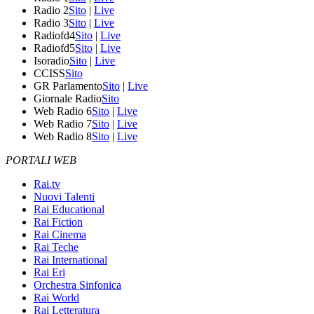
Radio 2
Sito
|
Live
Radio 3
Sito
|
Live
Radiofd4
Sito
|
Live
Radiofd5
Sito
|
Live
Isoradio
Sito
|
Live
CCISS
Sito
GR Parlamento
Sito
|
Live
Giornale Radio
Sito
Web Radio 6
Sito
|
Live
Web Radio 7
Sito
|
Live
Web Radio 8
Sito
|
Live
PORTALI WEB
Rai.tv
Nuovi Talenti
Rai Educational
Rai Fiction
Rai Cinema
Rai Teche
Rai International
Rai Eri
Orchestra Sinfonica
Rai World
Rai Letteratura