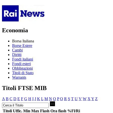
Economia
Borsa Italiana
Borse Estere
Cambi
Diritti
Fondi italiani
Fondi esteri
Obbligazioni
Titoli di Stato
Warrants
Titoli FTSE MIB
A
B
C
D
E
F
G
H
I
J
K
L
M
N
O
P
Q
R
S
T
U
V
W
X
Y
Z
Titoli
Uffic.
Min
Max
Flash
Ora flash
%Fl/Ri