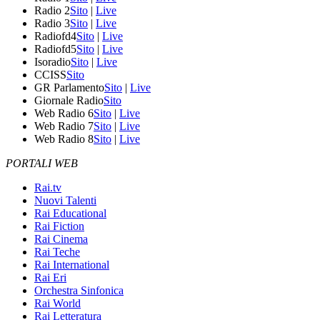
Radio 2
Sito
|
Live
Radio 3
Sito
|
Live
Radiofd4
Sito
|
Live
Radiofd5
Sito
|
Live
Isoradio
Sito
|
Live
CCISS
Sito
GR Parlamento
Sito
|
Live
Giornale Radio
Sito
Web Radio 6
Sito
|
Live
Web Radio 7
Sito
|
Live
Web Radio 8
Sito
|
Live
PORTALI WEB
Rai.tv
Nuovi Talenti
Rai Educational
Rai Fiction
Rai Cinema
Rai Teche
Rai International
Rai Eri
Orchestra Sinfonica
Rai World
Rai Letteratura